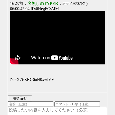
16 名前：
名無しのTYPER
：2026/08/07(金)
06:00:45.04 ID:6HegFCsMM
?si=X7isZRG6uN0xwiVV