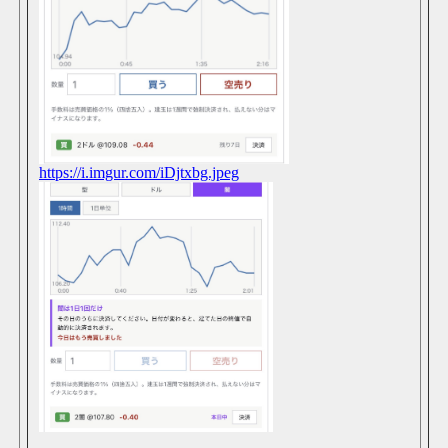
ストーリーとか使ったことないんだが
【ΤΥΡΕ中央職場】
23時間
あと1.5日
【ΤΥΡΕ中央職場】
23時間
あと2日頑張れば…
【ΤΥΡΕ中央職場】
23時間
お昼やよ
【挨拶は】挨拶スレ【基本】
1日
https://i.imgur.com/iDjtxbg.jpeg
こんにちわ
【サーバー移行が完了しました】
1日
ようやく sub TYPE じゃなくなったか
【ΤΥΡΕ中央職場】
1日
ちなシュナイダーの位置とつまんだ時の動作は同期される
【ΤΥΡΕ中央職場】
1日
これモンストみたいなの作れるんじゃね？と思った
【ΤΥΡΕ中央職場】
1日
跳ね返るのワロタすげえｗｗｗ
【ΤΥΡΕ中央職場】
1日
電車通勤慣れてきたな
わざわざスレ立てるまでもないこともかいて
1日
SBI証券ユーザだったのかな >>800 「株式会社ドコモSMTBネット銀行」が