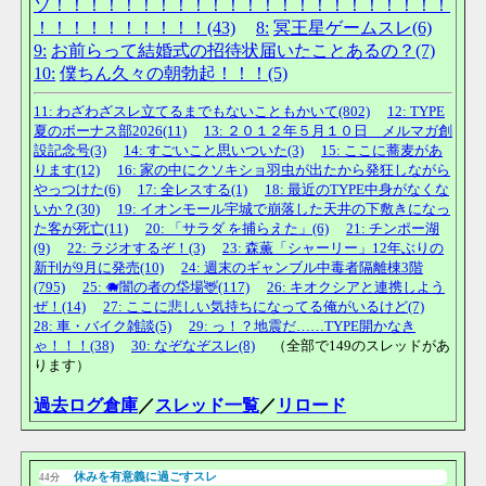
ソ！！！！！！！！！！！！！！！！！！！！！！！
！！！！！！！！！！(43)
8:
冥王星ゲームスレ(6)
9:
お前らって結婚式の招待状届いたことあるの？(7)
10:
僕ちん久々の朝勃起！！！(5)
11: わざわざスレ立てるまでもないこともかいて(802)
12: TYPE
夏のボーナス部2026(11)
13: ２０１２年５月１０日 メルマガ創
設記念号(3)
14: すごいこと思いついた(3)
15: ここに蕎麦があ
ります(12)
16: 家の中にクソキショ羽虫が出たから発狂しながら
やっつけた(6)
17: 全レスする(1)
18: 最近のTYPE中身がなくな
いか？(30)
19: イオンモール宇城で崩落した天井の下敷きになっ
た客が死亡(11)
20: 「サラダ を捕らえた」(6)
21: チンポー湖
(9)
22: ラジオするぞ！(3)
23: 森薫「シャーリー」12年ぶりの
新刊が9月に発売(10)
24: 週末のギャンブル中毒者隔離棟3階
(795)
25: 🐗闇の者の垈場🦌(117)
26: キオクシアと連携しよう
ぜ！(14)
27: ここに悲しい気持ちになってる俺がいるけど(7)
28: 車・バイク雑談(5)
29: っ！？地震だ……TYPE開かなき
ゃ！！！(38)
30: なぞなぞスレ(8)
（全部で149のスレッドがあ
ります）
過去ログ倉庫
／
スレッド一覧
／
リロード
休みを有意義に過ごすスレ
44分