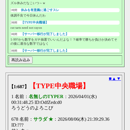
ズル休みだなこいつ～ｗ
休みを有意義に過ごすスレ
1時間
体調不良で今日休んだわ
【ΤΥΡΕ中央職場】
2時間
cut tarts need not rayon
【サーバー移行が完了しました】
3時間
1-99?から数字をガチ抽選でいいんだよな！？確率で勝ちか負けか決めてそ
の後に適当な数字ではなく
【サーバー移行が完了しました】
3時間
ハイローは次の基準値は出た数字じゃないのな
再読み込み
【サーバー移行が完了しました】
3時間
TCたのし～
休みを有意義に過ごすスレ
3時間
■
▲
▼
ワクワクが止まらねえな！
【ΤΥΡΕ中央職場】
【1:687】
【ΤΥΡΕ中央職場】
3時間
そんでおやすみだ
1 名前：
名無しのTYPER
：2026/04/01(水)
休みを有意義に過ごすスレ
3時間
00:31:48.25 ID:OdfZedcd0
ええな今日は終電コースや
ろうどうのよろこび
休みを有意義に過ごすスレ
4時間
678 名前：
サラダ ★
：2026/08/06(木) 21:39:29.36
今日はグダグダ1日過ごして定時ダッシュする
ID:???
休みを有意義に過ごすスレ
4時間