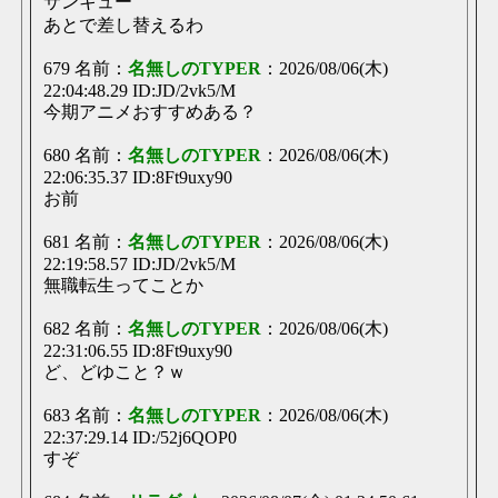
サンキュー
もう今日から実質連休みたいなもんだろ
あとで差し替えるわ
【ΤΥΡΕ中央職場】
4時間
おはよう
679 名前：
名無しのTYPER
：2026/08/06(木)
ﾘｶｳﾞｨﾈ!(･`ω´･)ノ
5時間
22:04:48.29 ID:JD/2vk5/M
https://youtu.be/HgW5KUyJarw?si=X7isZRG6uN0xwiVV
今期アニメおすすめある？
【サーバー移行が完了しました】
9時間
ねる
680 名前：
名無しのTYPER
：2026/08/06(木)
【サーバー移行が完了しました】
9時間
22:06:35.37 ID:8Ft9uxy90
痺れるぜ！https://i.imgur.com/K7KJnug.jpeghttps://i.imgur.com/iDj...
お前
【サーバー移行が完了しました】
9時間
681 名前：
名無しのTYPER
：2026/08/06(木)
TC実装完了さっきまでのはテスト口座でログインできなくなってると思
う ページ最下部からログアウトして、新しく口座つくって...
22:19:58.57 ID:JD/2vk5/M
【サーバー移行が完了しました】
無職転生ってことか
9時間
寝れねえ！
682 名前：
名無しのTYPER
：2026/08/06(木)
【ΤΥΡΕ中央職場】
10時間
22:31:06.55 ID:8Ft9uxy90
シュナイダー差し替えた ありがとな
ど、どゆこと？ｗ
【サーバー移行が完了しました】
10時間
TYPEリンク内に実装中https://saradabird.com/type/b/
683 名前：
名無しのTYPER
：2026/08/06(木)
【挨拶は】挨拶スレ【基本】
10時間
22:37:29.14 ID:/52j6QOP0
おやすみ～
すぞ
【ΤΥΡΕ中央職場】
12時間
すぞ