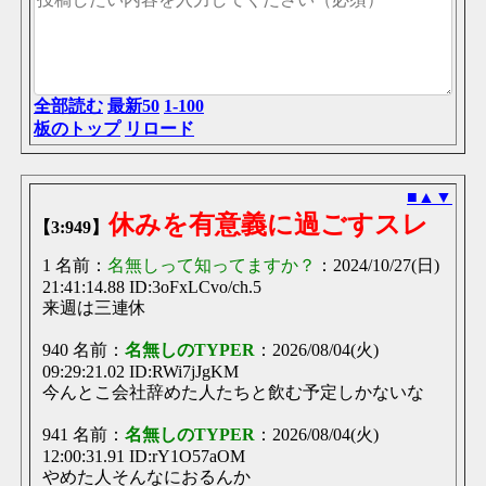
直した
【ΤΥΡΕ中央職場】
1日
画面上部のTYPEリンクからhttps://saradabird.com/type/b
【ΤΥΡΕ中央職場】
1日
かわええええええ
全部読む
最新50
1-100
【ΤΥΡΕ中央職場】
1日
板のトップ
リロード
ドラッグ中アニメーションもないとダメだよな
【ΤΥΡΕ中央職場】
1日
過疎過疎や
■
▲
▼
TYPE夏のボーナス部2026
1日
休みを有意義に過ごすスレ
【3:949】
転職したばっかりだから少なかった
【ΤΥΡΕ中央職場】
1 名前：
名無しって知ってますか？
：2024/10/27(日)
1日
すげえ！
21:41:14.88 ID:3oFxLCvo/ch.5
来週は三連休
わざわざスレ立てるまでもないこともかいて
1日
よし、別の銀行申し込んだったさらばSBI、お前が悪い
940 名前：
名無しのTYPER
：2026/08/04(火)
【ΤΥΡΕ中央職場】
1日
09:29:21.02 ID:RWi7jJgKM
すごきもちわるｗ
今んとこ会社辞めた人たちと飲む予定しかないな
冥王星ゲームスレ
1日
タップ位置より左側にしか置けないンゴ
941 名前：
名無しのTYPER
：2026/08/04(火)
【ΤΥΡΕ中央職場】
1日
12:00:31.91 ID:rY1O57aOM
えーまじ？俺もiPhoneだけどキーボード出てくるぞ
やめた人そんなにおるんか