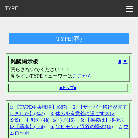
TYPE
TYPE(春)
雑談掲示板
■
▼
荒らさないでください！！
見やすいTYPEビューワーは
ここから
■
トップ
■
1:
【ΤΥΡΕ中央職場】(687)
2:
【サーバー移行が完了
しました】(347)
3:
休みを有意義に過ごすスレ
(949)
4:
ﾘｶｳﾞｨﾈ!(･`ω´･)ノ(16)
5:
【挨拶は】挨拶ス
レ【基本】(124)
6:
ソビモンテ渓谷の怪火(16)
7:
ウ
ムロッポ