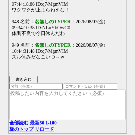
２０１２年５月１０日 メルマガ創設記念号
1日
07:44:18.86 ID:q7/MgmVIM
サラエボ、な
ワクワクが止まらねえな！
２０１２年５月１０日 メルマガ創設記念号
1日
サブイボ
948 名前：
名無しのTYPER
：2026/08/07(金)
09:34:10.38 ID:NLuYbOwC0
【サーバー移行が完了しました】
2日
体調不良で今日休んだわ
> メイドさん呼ぶとクイック書き込みの書き込み先プルダウンがラリって選
択できなるこれAndroidのfirefox...
949 名前：
名無しのTYPER
：2026/08/07(金)
【サーバー移行が完了しました】
2日
チャット風すげえええ
10:44:31.48 ID:q7/MgmVIM
ズル休みだなこいつ～ｗ
【サーバー移行が完了しました】
2日
ほらよ2年前TYPERに貰ったやつだhttps://i.imgur.com/sPTx9RY.jpeg
【サーバー移行が完了しました】
2日
てかチャンネル機能復活したいな
【サーバー移行が完了しました】
2日
メモメイドさん呼ぶとクイック書き込みの書き込み先プルダウンがラリって
選択できなる→iPhoneでは再現できなかったメイド...
【サーバー移行が完了しました】
2日
ぼちぼちTYPEのトップページ作るかねどんな感じにしようかな
【ΤΥΡΕ中央職場】
2日
ほんまやサンキュー夜直すわ
全部読む
最新50
1-100
板のトップ
リロード