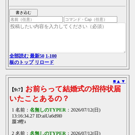
全部読む
最新50
1-100
板のトップ
リロード
■
▲
▼
お前らって結婚式の招待状届
【9:7】
いたことあるの？
1 名前：
名無しのTYPER
：2026/07/12(日)
13:16:34.27 ID:aiUa6d9l0
蜃ｺ蟶ｭ
2 名前：
名無しのTYPER
：2026/07/12(日)