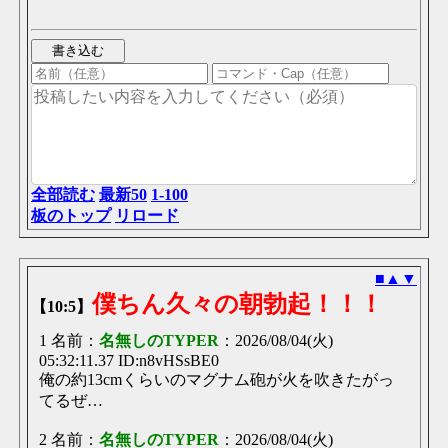
全部読む
最新50
1-100
板のトップ
リロード
■
▲
▼
僕ちん久々の朝勃起！！！
【10:5】
1 名前：
名無しのTYPER
：2026/08/04(火)
05:32:11.37 ID:n8vHSsBE0
俺の約13cmくらいのマグナム砲が火を吹きたがっ
てるぜ…
2 名前：
名無しのTYPER
：2026/08/04(火)