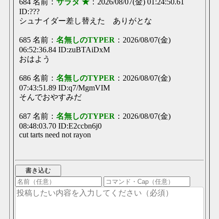
684 名前：
サラダ ★
：2026/08/07(金) 01:24:50.61
【ΤΥΡΕ中央職場】
ID:???
12時間
ど、どゆこと？ｗ
シュナイダー差し替えた ありがとな
【ΤΥΡΕ中央職場】
13時間
685 名前：
名無しのTYPER
：2026/08/07(金)
無職転生ってことか
06:52:36.84 ID:zuBTAiDxM
【ΤΥΡΕ中央職場】
13時間
おはよう
お前
【ΤΥΡΕ中央職場】
13時間
686 名前：
名無しのTYPER
：2026/08/07(金)
今期アニメおすすめある？
07:43:51.89 ID:q7/MgmVIM
【挨拶は】挨拶スレ【基本】
13時間
そんでおやすみだ
連投荒らしスレ
687 名前：
名無しのTYPER
：2026/08/07(金)
休みを有意義に過ごすスレ
13時間
夏休みの宿題が終わらん
08:48:03.70 ID:E2ccbn6j0
cut tarts need not rayon
【ΤΥΡΕ中央職場】
13時間
サンキューあとで差し替えるわ
【サーバー移行が完了しました】
13時間
せやなあ
【ΤΥΡΕ中央職場】
14時間
横向いた時の黒目の位置がおかしいか…気にならなきゃそのままでいいけど
一応差し替え用https://i.imgur.com...
ソビモンテ渓谷の怪火
16時間
ソビモンテ渓谷の怪火 イベント