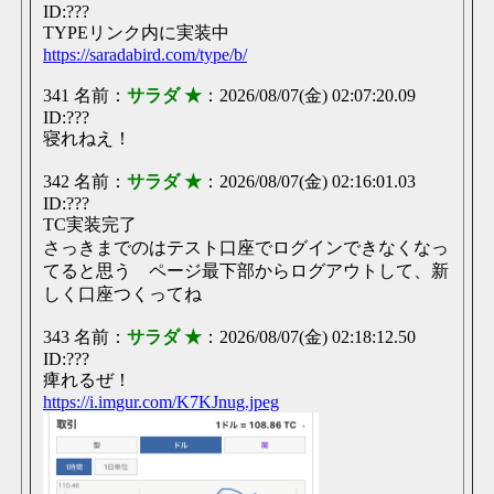
ID:???
僕ちん久々の朝勃起！！！
18時間
TYPEリンク内に実装中
うｐはよ
https://saradabird.com/type/b/
わざわざスレ立てるまでもないこともかいて
18時間
今ならドコモ銀行で商標申請できる？
341 名前：
サラダ ★
：2026/08/07(金) 02:07:20.09
【ΤΥΡΕ中央職場】
19時間
ID:???
test
寝れねえ！
【ΤΥΡΕ中央職場】
19時間
あついな
342 名前：
サラダ ★
：2026/08/07(金) 02:16:01.03
【ΤΥΡΕ中央職場】
19時間
ID:???
今日
TC実装完了
さっきまでのはテスト口座でログインできなくなっ
【サーバー移行が完了しました】
23時間
知らんけど無限じゃね
てると思う ページ最下部からログアウトして、新
しく口座つくってね
【サーバー移行が完了しました】
23時間
何人くらいつなげるんやこれ？
343 名前：
サラダ ★
：2026/08/07(金) 02:18:12.50
【サーバー移行が完了しました】
23時間
ID:???
メイドちゃんはちょっとかわいそうになる
痺れるぜ！
【サーバー移行が完了しました】
23時間
https://i.imgur.com/K7KJnug.jpeg
バウンドしたあとブルブル
【サーバー移行が完了しました】
23時間
お、すげえ
【サーバー移行が完了しました】
23時間