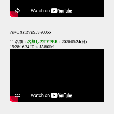
?si=OXztRVpS3y-933oo
11 名前：
名無しのTYPER
：2026/05/24(日)
15:28:16.34 ID:zoJA8i0iM