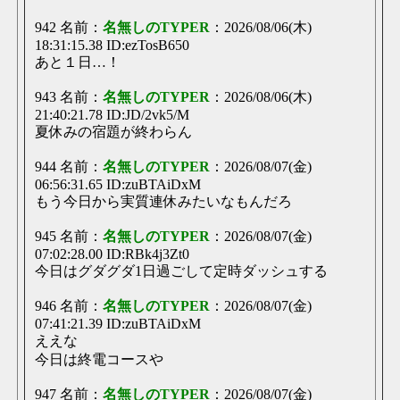
わざわざスレ立てるまでもないこともかいて
1日
そう、もうずっと使ってる「ドコモの」って何やねん
942 名前：
名無しのTYPER
：2026/08/06(木)
18:31:15.38 ID:ezTosB650
わざわざスレ立てるまでもないこともかいて
1日
あと１日…！
住信SBIネット銀行使ってたの？
冥王星ゲームスレ
1日
943 名前：
名無しのTYPER
：2026/08/06(木)
1762点
21:40:21.78 ID:JD/2vk5/M
わざわざスレ立てるまでもないこともかいて
1日
夏休みの宿題が終わらん
銀行変えたいけどしんどいな
冥王星ゲームスレ
1日
944 名前：
名無しのTYPER
：2026/08/07(金)
1978点
06:56:31.65 ID:zuBTAiDxM
もう今日から実質連休みたいなもんだろ
【ΤΥΡΕ中央職場】
1日
アプリとして起動してるとクイック書き込みでキーボード出てこないなあい
ぽん
945 名前：
名無しのTYPER
：2026/08/07(金)
【ΤΥΡΕ中央職場】
1日
07:02:28.00 ID:RBk4j3Zt0
昨日が充実しても書き込む内容がない
今日はグダグダ1日過ごして定時ダッシュする
【ΤΥΡΕ中央職場】
1日
946 名前：
名無しのTYPER
：2026/08/07(金)
テスト
07:41:21.39 ID:zuBTAiDxM
【ΤΥΡΕ中央職場】
1日
ええな
店長からのお知らせ サラダバーはトイレ内に移設しました
今日は終電コースや
【ΤΥΡΕ中央職場】
1日
クイック
947 名前：
名無しのTYPER
：2026/08/07(金)