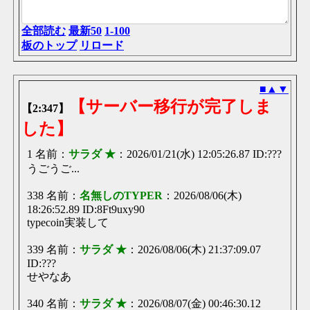
ウムロッポ
16時間
ソ！！！！！！！！！！！！！！！！！！！！！！！！！！！！！！！！！
全部読む
最新50
1-100
マウスがチャタリングしただけだからセーフ
板のトップ
リロード
ウムロッポ
16時間
ソ！！！！！！！！！！！！！！！！！！！！！！！！！！！！！！！！！
これ荒らしじゃね？
■
▲
▼
ウムロッポ
16時間
ソ！！！！！！！！！！！！！！！！！！！！！！！！！！！！！！！！！
【サーバー移行が完了しま
【2:347】
ウムロッポソ
した】
冥王星ゲームスレ
16時間
1892点
1 名前：
サラダ ★
：2026/01/21(水) 12:05:26.87 ID:???
休みを有意義に過ごすスレ
16時間
うごうご...
あと１日…！
【サーバー移行が完了しました】
17時間
338 名前：
名無しのTYPER
：2026/08/06(木)
typecoin実装して
18:26:52.89 ID:8Ft9uxy90
お前らって結婚式の招待状届いたことあるの？
17時間
typecoin実装して
ケツ尿
339 名前：
サラダ ★
：2026/08/06(木) 21:37:09.07
ウムロッポ
17時間
ソ！！！！！！！！！！！！！！！！！！！！！！！！！！！！！！！！！
ID:???
下痢便
せやなあ
僕ちん久々の朝勃起！！！
18時間
おだてれば出すぞ
340 名前：
サラダ ★
：2026/08/07(金) 00:46:30.12