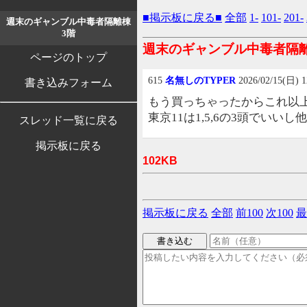
■掲示板に戻る■
全部
1-
101-
201-
週末のギャンブル中毒者隔離棟
3階
週末のギャンブル中毒者隔
ページのトップ
615
名無しのTYPER
2026/02/15(日) 1
書き込みフォーム
もう買っちゃったからこれ以上
東京11は1,5,6の3頭でいい
スレッド一覧に戻る
掲示板に戻る
102KB
掲示板に戻る
全部
前100
次100
最