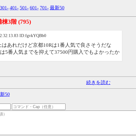
301-
401-
501-
601-
701-
最新50
離棟3階
(795)
2:32:13.83 ID:fgvkYQBb0
はあれだけど京都10Rは1番人気で良さそうだな
し他は5番人気までを抑えて37500円購入でもよかったか
続きを読む
新50