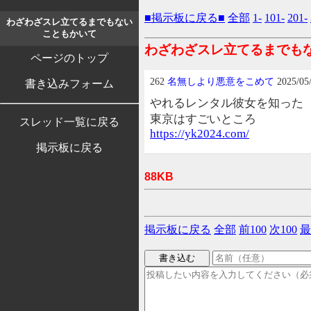
■掲示板に戻る■
全部
1-
101-
201-
わざわざスレ立てるまでもない
こともかいて
わざわざスレ立てるまでも
ページのトップ
262
名無しより悪意をこめて
2025/05
書き込みフォーム
やれるレンタル彼女を知った
東京はすごいところ
スレッド一覧に戻る
https://yk2024.com/
掲示板に戻る
88KB
掲示板に戻る
全部
前100
次100
最