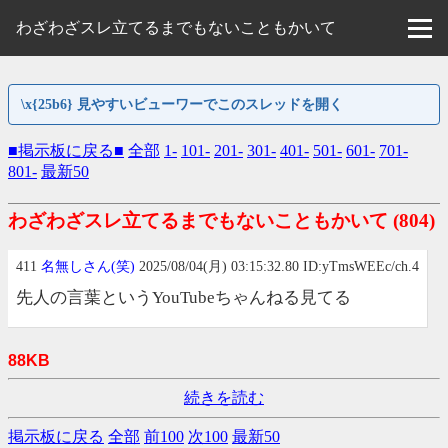
わざわざスレ立てるまでもないこともかいて
\x{25b6} 見やすいビューワーでこのスレッドを開く
■掲示板に戻る■
全部
1-
101-
201-
301-
401-
501-
601-
701-
801-
最新50
わざわざスレ立てるまでもないこともかいて
(804)
411
名無しさん(笑)
2025/08/04(月) 03:15:32.80 ID:yTmsWEEc/ch.4
先人の言葉というYouTubeちゃんねる見てる
88KB
続きを読む
掲示板に戻る
全部
前100
次100
最新50