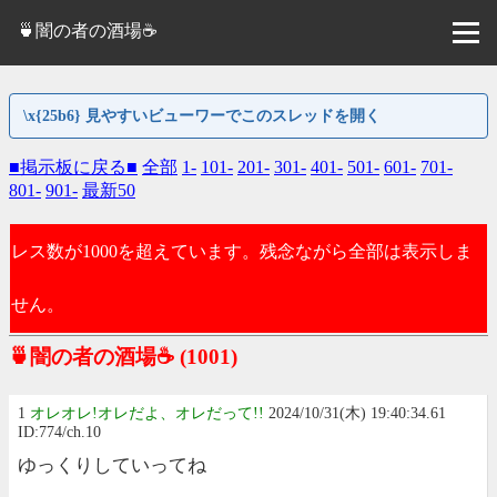
🍵闇の者の酒場☕
\x{25b6} 見やすいビューワーでこのスレッドを開く
■掲示板に戻る■
全部
1-
101-
201-
301-
401-
501-
601-
701-
801-
901-
最新50
レス数が1000を超えています。残念ながら全部は表示しま
せん。
🍵闇の者の酒場☕
(1001)
1
オレオレ!オレだよ、オレだって!!
2024/10/31(木) 19:40:34.61
ID:774/ch.10
ゆっくりしていってね