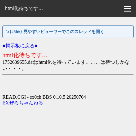
html化待ちです…
\x{25b6} 見やすいビューワーでこのスレッドを開く
■掲示板に戻る■
html化待ちです…
1752639655.datはhtml化を待っています。ここは待つしかな
い・・・。
READ.CGI - ex0ch BBS 0.10.5 20250704
EXぜろちゃんねる