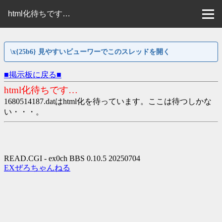
html化待ちです…
\x{25b6} 見やすいビューワーでこのスレッドを開く
■掲示板に戻る■
html化待ちです…
1680514187.datはhtml化を待っています。ここは待つしかな
い・・・。
READ.CGI - ex0ch BBS 0.10.5 20250704
EXぜろちゃんねる