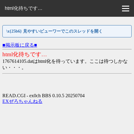
html化待ちです…
\x{25b6} 見やすいビューワーでこのスレッドを開く
■掲示板に戻る■
html化待ちです…
1767614105.datはhtml化を待っています。ここは待つしかな
い・・・。
READ.CGI - ex0ch BBS 0.10.5 20250704
EXぜろちゃんねる